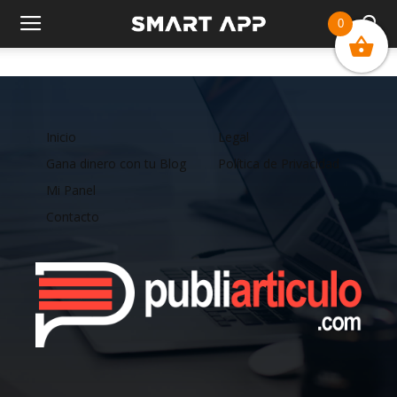
0
Inicio
Legal
Gana dinero con tu Blog
Política de Privacidad
Mi Panel
Contacto