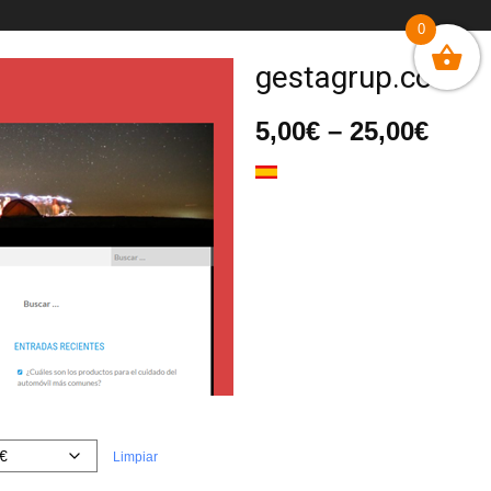
0
gestagrup.com
Ran
5,00
€
–
25,00
€
de
prec
desd
5,00
hast
25,0
Limpiar