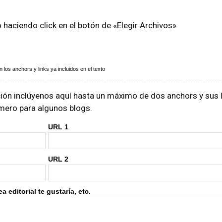
o haciendo click en el botón de «Elegir Archivos»
los anchors y links ya incluidos en el texto
ón inclúyenos aquí hasta un máximo de dos anchors y sus li
rimero para algunos blogs.
URL 1
URL 2
 editorial te gustaría, etc.