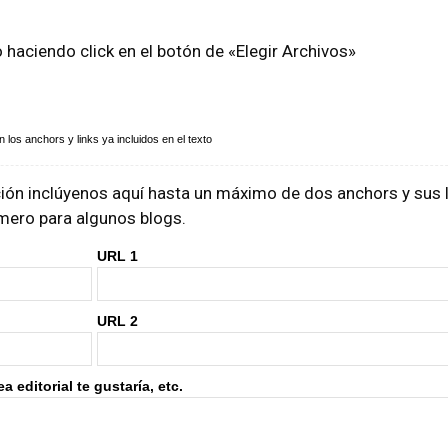
o haciendo click en el botón de «Elegir Archivos»
los anchors y links ya incluidos en el texto
ón inclúyenos aquí hasta un máximo de dos anchors y sus li
rimero para algunos blogs.
URL 1
URL 2
 editorial te gustaría, etc.