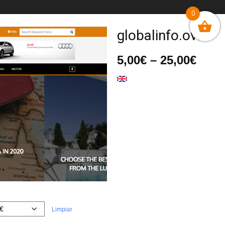
0
globalinfo.ovh
Ran
5,00
€
–
25,00
€
de
prec
desd
5,00
hast
25,0
Limpiar