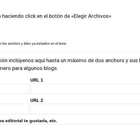
o haciendo click en el botón de «Elegir Archivos»
los anchors y links ya incluidos en el texto
ón inclúyenos aquí hasta un máximo de dos anchors y sus li
rimero para algunos blogs.
URL 1
URL 2
 editorial te gustaría, etc.