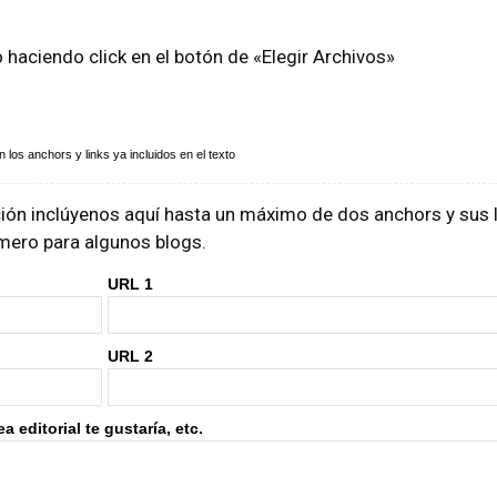
o haciendo click en el botón de «Elegir Archivos»
los anchors y links ya incluidos en el texto
ón inclúyenos aquí hasta un máximo de dos anchors y sus li
rimero para algunos blogs.
URL 1
URL 2
 editorial te gustaría, etc.