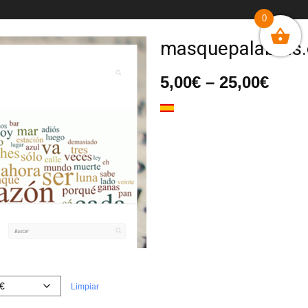
0
masquepalabras.
Ran
5,00
€
–
25,00
€
de
prec
desd
5,00
hast
25,0
Limpiar