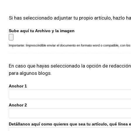
era:
es:
25,00€.
15,00€.
Si has seleccionado adjuntar tu propio artículo, hazlo h
Sube aquí tu Archivo y la imagen
Importante: Imprescindible enviar el documento en formato word o compatible, con los a
En caso que hayas seleccionado la opción de redacción i
para algunos blogs.
Anchor 1
Anchor 2
Detállanos aquí como quieres que sea tu artículo, qué línea edi