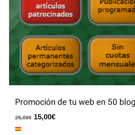
Promoción de tu web en 50 blo
El
El
15,00
€
25,00
€
precio
precio
original
actual